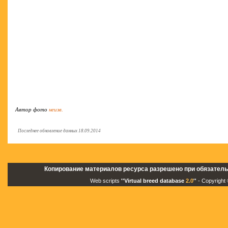
Автор фото
неизв.
Последнее обновление данных 18.09.2014
Копирование материалов ресурса разрешено при обязатель
Web scripts
''Virtual breed database
2.0
''
- Copyright