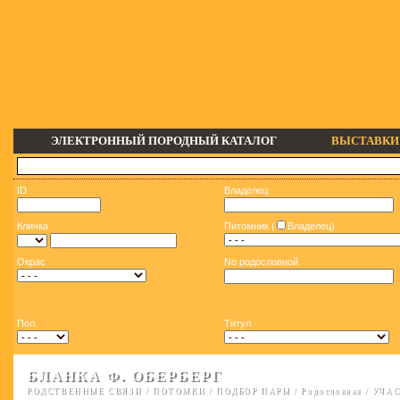
ЭЛЕКТРОННЫЙ ПОРОДНЫЙ КАТАЛОГ
ВЫСТАВКИ
ID
Владелец
Кличка
Питомник (
Владелец)
Окрас
No родословной
Пол
Титул
БЛАНКА Ф. ОБЕРБЕРГ
РОДСТВЕННЫЕ СВЯЗИ
/
ПОТОМКИ
/
ПОДБОР ПАРЫ
/
Родословная
/
УЧАС