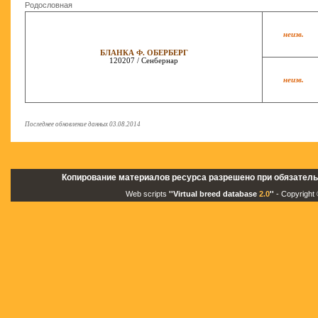
Родословная
неизв.
БЛАНКА Ф. ОБЕРБЕРГ
120207 / Сенбернар
неизв.
Последнее обновление данных 03.08.2014
Копирование материалов ресурса разрешено при обязатель
Web scripts
''Virtual breed database
2.0
''
- Copyright