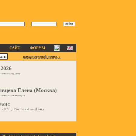
САЙТ
ФОРУМ
расширенный поиск ↓
.2026
тавки в этот день
явцева Елена (Москва)
тавки этого эксперта
РКЛС
5.2026, Ростов-На-Дону