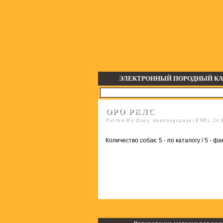
ЭЛЕКТРОННЫЙ ПОРОДНЫЙ КА
ОРО РКЛС
Ростов-На-Дону, монопородная (КЧК), 24.0
Количество собак: 5 - по каталогу / 5 - фа