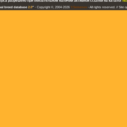
урса разрешено при обязательном наличии активной ссылки на каталог
ht
tual breed database
2.0
''
- Copyright ©, 2004-2026
Y.Semenov
- All rights reserved. // Site