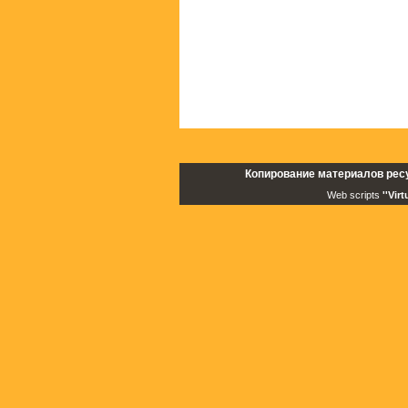
Копирование материалов рес
Web scripts
''Vir