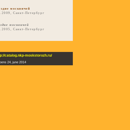
ездие москвичей
1.2009, Санкт-Петербург
ездие москвичей
1.2005, Санкт-Петербург
tp://catalog.nkp-moskstorozh.ru/
 opens 24, june 2014