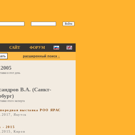
САЙТ
ФОРУМ
расширенный поиск ↓
.2005
тавки в этот день
сандров В.А. (Санкт-
рбург)
тавки этого эксперта
породная выставка РОО ЯРАС
.2017, Якутск
а - 2015
2.2015, Киров