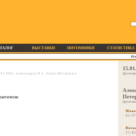
ТАЛОГ
ВЫСТАВКИ
ПИТОМНИКИ
СТАТИСТИКА
15.01
01.2005, Александров В.А. (Санкт-Петербург)
Другие выс
Алек
Пете
 фактически.
Другие выс
Моно
02.07
Вятк
21.0