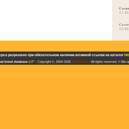
Созв
17.0
Созв
15.0
урса разрешено при обязательном наличии активной ссылки на каталог
ht
tual breed database
2.0
''
- Copyright ©, 2004-2026
Y.Semenov
- All rights reserved. // Site