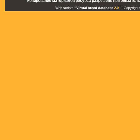
Копирование материалов ресурса разрешено при обязатель
Web scripts
''Virtual breed database
2.0
''
- Copyright