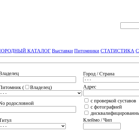
ПОРОДНЫЙ КАТАЛОГ
Выставки
Питомники
СТАТИСТИКА
С
Владелец
Город / Страна
Адрес
Питомник (
Владелец)
с проверкой суставов
No родословной
с фотографией
дисквалифицированн
Клеймо / Чип
Титул