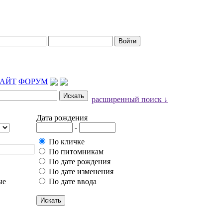
АЙТ
ФОРУМ
расширенный поиск ↓
Дата рождения
-
По кличке
По питомникам
По дате рождения
По дате изменения
ые
По дате ввода