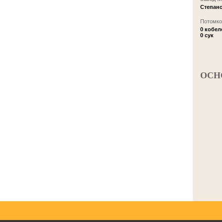
Степано
Потомков
0 кобел
0 сук
ОСН