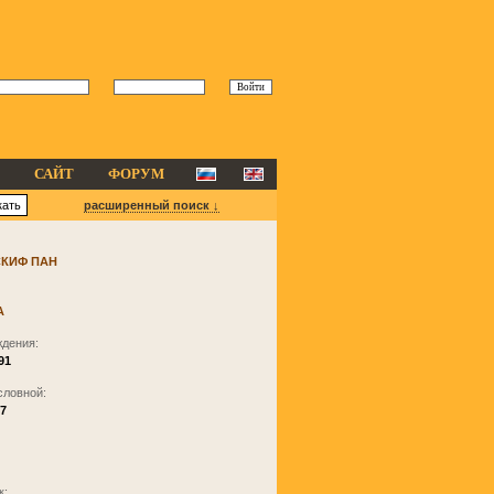
САЙТ
ФОРУМ
расширенный поиск ↓
СКИФ ПАН
А
ждения:
91
словной:
7
к: