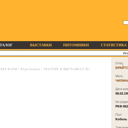
ТАЛОГ
ВЫСТАВКИ
ПИТОМНИКИ
СТАТИСТИКА
Отец:
БРАЙТ
БОР ПАРЫ
/
Родословная
/
УЧАСТИЕ В ВЫСТАВКАХ [0]
Мать:
ЧИЛИН
Дата ро
08.02.19
No родо
РКФ 062
Пол:
Кобель
Заводчи