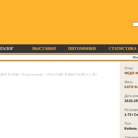
ТАЛОГ
ВЫСТАВКИ
ПИТОМНИКИ
СТАТИСТИКА
Отец:
ФЕДЯ Ф
БОР ПАРЫ
/
Родословная
/
УЧАСТИЕ В ВЫСТАВКАХ [0]
Мать:
КАТЯ Ф
Дата ро
10.01.19
No родо
1-73 / 
Пол:
Кобель
Заводчи