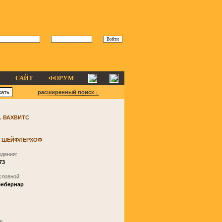
САЙТ
ФОРУМ
расширенный поиск ↓
. ВАХВИТС
. ШЕЙФЛЕРХОФ
ждения:
73
словной:
Сенбернар
к: