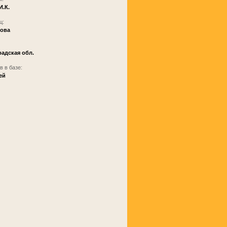
И.К.
ц:
ова
адская обл.
 в базе:
ей