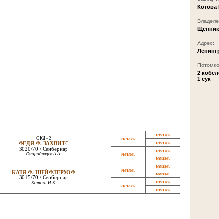
Котова 
Владеле
Щенник
Адрес:
Ленингр
Потомков
2 кобел
1 сук
неизв.
ОКД - 2
неизв.
неизв.
ФЕДЯ Ф. ВАХВИТС
3020/70 / Сенбернар
неизв.
Смородинцев А.А.
неизв.
неизв.
неизв.
неизв.
КАТЯ Ф. ШЕЙФЛЕРХОФ
неизв.
3015/70 / Сенбернар
неизв.
Котова И.К.
неизв.
неизв.