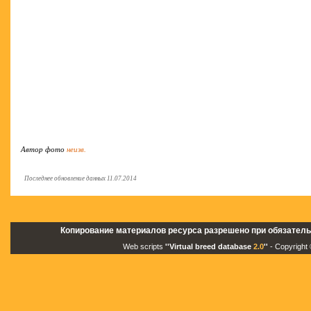
Автор фото
неизв.
Последнее обновление данных 11.07.2014
Копирование материалов ресурса разрешено при обязатель
Web scripts
''Virtual breed database
2.0
''
- Copyright