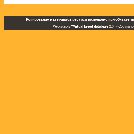
Копирование материалов ресурса разрешено при обязатель
Web scripts
''Virtual breed database
2.0
''
- Copyright