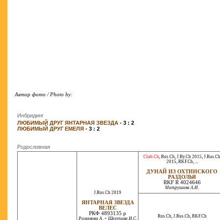
Автор фото / Photo by:
Инбридинг
ЛЮБИМЫЙ ДРУГ ЯНТАРНАЯ ЗВЕЗДА
- 3 : 2
ЛЮБИМЫЙ ДРУГ ЕМЕЛЯ
- 3 : 2
Родословная
Club.Ch
,
Rus.Ch
,
J.By.Ch 2015
,
J.Rus.C
2015
,
RKF.Ch
, ...
ДУНАЙ ИЗ ОХТИНСКОГО
РАЗДОЛЬЯ
RKF R 4024646
Митрушина А.И.
J.Rus.Ch 2019
ЯНТАРНАЯ ЗВЕЗДА
ВЕЛЕС
РКФ 4893135 р
Rus.Ch
,
J.Rus.Ch
,
RKF.Ch
Романова А. + Шелупина И.С.