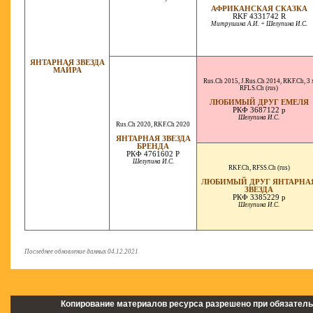
АФРИКАНСКАЯ СКАЗКА
RKF 4331742 R
Митрушина А.И. + Шелупина И.С.
ЯНТАРНАЯ ЗВЕЗДА
МАЙРА
Rus.Ch 2015
,
J.Rus.Ch 2014
,
RKF.Ch
,
3 
RFLS.Ch (rus)
ЛЮБИМЫЙ ДРУГ ЕМЕЛЯ
РКФ 3687122 р
Шелупина И.С.
Rus.Ch 2020
,
RKF.Ch 2020
ЯНТАРНАЯ ЗВЕЗДА
БРЕНДА
РКФ 4761602 Р
Шелупина И.С.
RKF.Ch
,
RFSS.Ch (rus)
ЛЮБИМЫЙ ДРУГ ЯНТАРНА
ЗВЕЗДА
РКФ 3385229 р
Шелупина И.С.
Последнее обновление данных 04.12.2021
Копирование материалов ресурса разрешено при обязатель