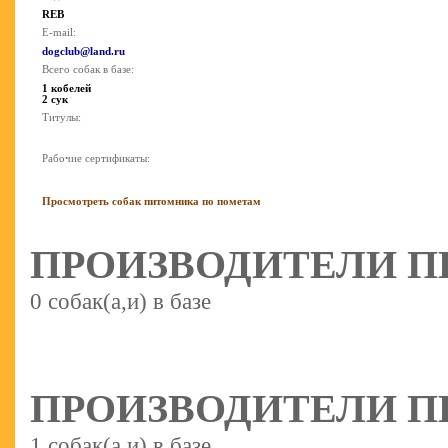
REB
E-mail:
dogclub@land.ru
Всего собак в базе:
1 кобелей
2 сук
Титулы:
Рабочие сертификаты:
Просмотреть собак питомника по пометам
ПРОИЗВОДИТЕЛИ П
0 собак(а,и) в базе
ПРОИЗВОДИТЕЛИ П
1 собак(а,и) в базе