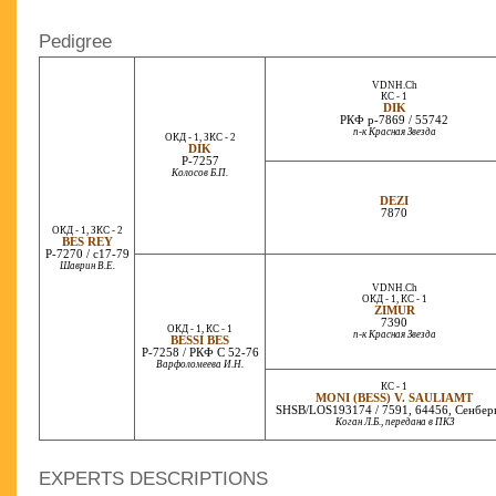
Pedigree
VDNH.Ch
КС - 1
DIK
РКФ р-7869 / 55742
п-к Красная Звезда
ОКД - 1, ЗКС - 2
DIK
Р-7257
Колосов Б.П.
DEZI
7870
ОКД - 1, ЗКС - 2
BES REY
Р-7270 / с17-79
Шаврин В.Е.
VDNH.Ch
ОКД - 1, КС - 1
ZIMUR
7390
ОКД - 1, КС - 1
п-к Красная Звезда
BESSI BES
Р-7258 / РКФ С 52-76
Варфоломеева И.Н.
КС - 1
MONI (BESS) V. SAULIAMT
SHSB/LOS193174 / 7591, 64456, Сенбер
Коган Л.Б., передана в ПКЗ
EXPERTS DESCRIPTIONS