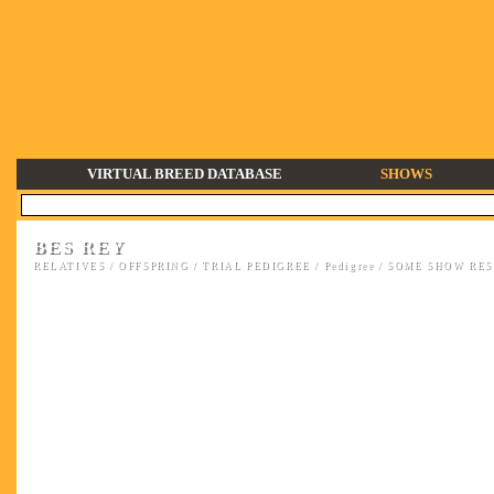
VIRTUAL BREED DATABASE
SHOWS
BES REY
RELATIVES
/
OFFSPRING
/
TRIAL PEDIGREE
/
Pedigree
/
SOME SHOW RESU