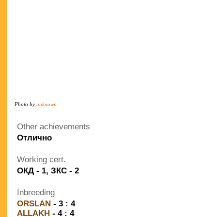
Photo by
unknown
Other achievements
Отлично
Working cert.
ОКД - 1, ЗКС - 2
Inbreeding
ORSLAN
- 3 : 4
ALLAKH
- 4 : 4