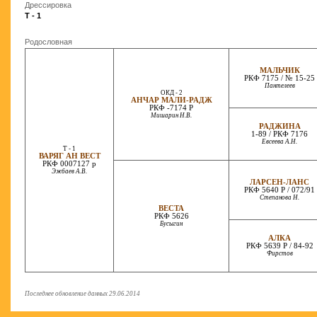
Дрессировка
T - 1
Родословная
МАЛЬЧИК
РКФ 7175 / № 15-25
Пантелеев
ОКД - 2
АНЧАР МАЛИ-РАДЖ
РКФ -7174 Р
Мишарин Н.В.
РАДЖИНА
1-89 / РКФ 7176
Евсеева А.Н.
T - 1
ВАРЯГ АН ВЕСТ
РКФ 0007127 р
Эжбаев А.В.
ЛАРСЕН-ЛАНС
РКФ 5640 Р / 072/91
Степанова Н.
ВЕСТА
РКФ 5626
Бусыгин
АЛКА
РКФ 5639 Р / 84-92
Фирстов
Последнее обновление данных 29.06.2014