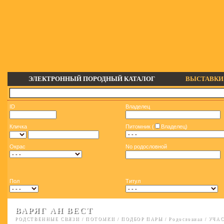
ЭЛЕКТРОННЫЙ ПОРОДНЫЙ КАТАЛОГ
ВЫСТАВКИ
ID
Владелец
Кличка
Питомник (
Владелец)
Окрас
No родословной
Пол
Титул
ВАРЯГ АН ВЕСТ
РОДСТВЕННЫЕ СВЯЗИ
/
ПОТОМКИ
/
ПОДБОР ПАРЫ
/
Родословная
/
УЧАС