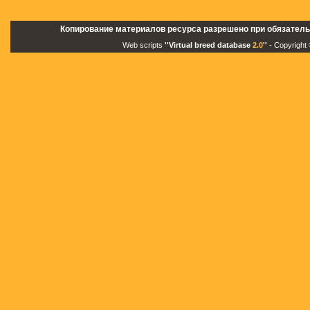
Копирование материалов ресурса разрешено при обязатель
Web scripts
''Virtual breed database
2.0
''
- Copyright