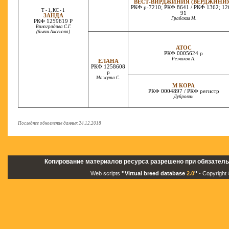
ВЕСТ-ВИРДЖИНИЯ (ВЕРДЖИНИ
РКФ р-7210; РКФ 8641 / РКФ 1362; 12
T - 1, КС - 1
91
ЗАНДА
Грабская М.
РКФ 1259619 Р
Виноградова С.Г.
(бывш.Аксенова)
АТОС
РКФ 0005624 р
Резчиков А.
ЕЛАНА
РКФ 1258608
р
Мажута С.
М КОРА
РКФ 0004897 / РКФ регистр
Дубровин
Последнее обновление данных 24.12.2018
Копирование материалов ресурса разрешено при обязатель
Web scripts
''Virtual breed database
2.0
''
- Copyright