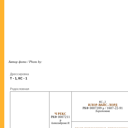
Автор фото / Photo by:
Дрессировка
T - 1, КС - 1
Родословная
КС - 2
ИЛОР-ВАЙС-ЛОРД
РКФ 0007209 р / 1607-22-91
Харитонова
Ч РЕКС
РКФ 0007211
р
Александрова Н.