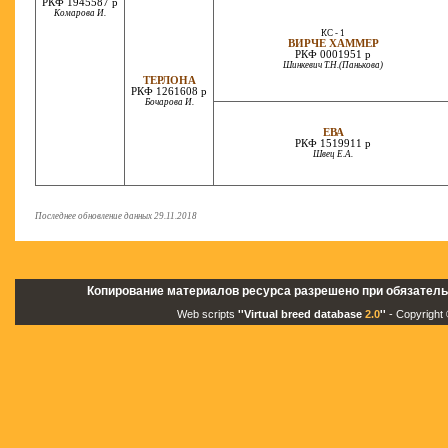
РКФ 1945587 р
Комарова И.
КС - 1
ВИРЧЕ ХАММЕР
РКФ 0001951 р
Шинкевич Т.Н.(Панькова)
ТЕРЛОНА
РКФ 1261608 р
Бочарова И.
ЕВА
РКФ 1519911 р
Швец Е.А.
Последнее обновление данных 29.11.2018
Копирование материалов ресурса разрешено при обязатель
Web scripts
''Virtual breed database
2.0
''
- Copyright