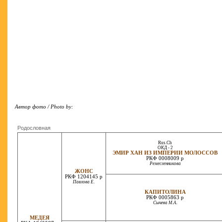
Автор фото / Photo by:
Родословная
Rus.Ch
ОКД - 2
ЭМИР ХАН ИЗ ИМПЕРИИ МОЛОССОВ
РКФ 0008009 р
Ремесленникова
ЖОНС
РКФ 1204145 р
Павлова Е.
КАПИТОЛИНА
РКФ 0005863 р
Сычева М.А.
МЕДЕЯ