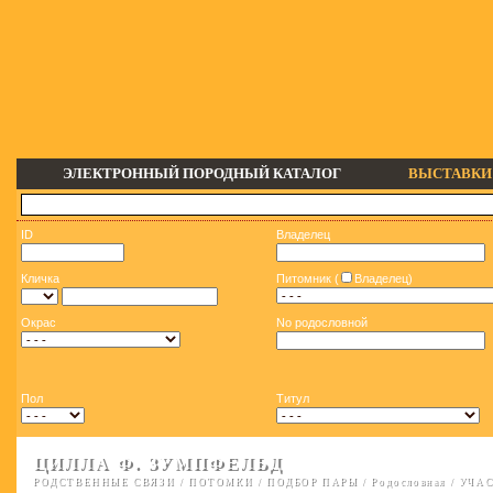
ЭЛЕКТРОННЫЙ ПОРОДНЫЙ КАТАЛОГ
ВЫСТАВКИ
ID
Владелец
Кличка
Питомник (
Владелец)
Окрас
No родословной
Пол
Титул
ЦИЛЛА Ф. ЗУМПФЕЛЬД
РОДСТВЕННЫЕ СВЯЗИ
/
ПОТОМКИ
/
ПОДБОР ПАРЫ
/
Родословная
/
УЧАС