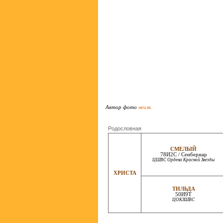
Автор фото
неизв.
Родословная
СМЕЛЫЙ
78И2С / Сенбернар
ЦШВС Ордена Красной Звезды
ХРИСТА
ТИЛЬДА
50И9Т
ЦОКЗШВС