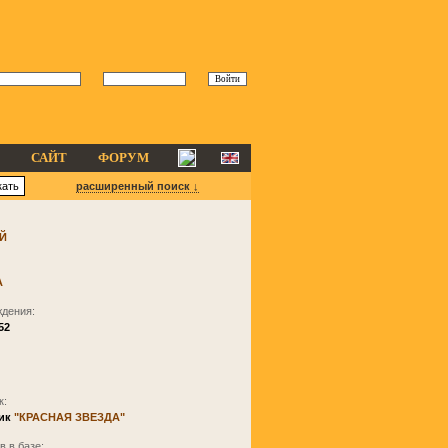
САЙТ
ФОРУМ
расширенный поиск ↓
Й
А
ждения:
52
к:
ик
"КРАСНАЯ ЗВЕЗДА"
 в базе: