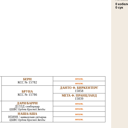
0 кобел
0 сук
неизв.
БЕРН
КСС № 15782
неизв.
ДАНТО Ф. БИРКЕНТЕРГ
15858
БРУНА
КСС № 15786
МЕТА Ф. ПРАНЦЛАНД
15839
ДАРИ/БАРРИ
неизв.
Д133Д сенбернар
неизв.
ЦШВС Ордена Красной Звезды
НАША/АША
неизв.
Н589Н / кавказская овчарка
неизв.
ЦШВС Ордена Красной Звезды