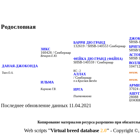
Родословная
ДЖОК
SHSB-1
БАРРИ ДЮ ГРАНД
132619 / SHSB-140553 Сенбернар
БРИГ
ЗИКС
SHSB/1
160426 / Сенбернар
АСТО
Вечорек Е.Ю.
SHSB 1
ФЕЙКА ДЮ ГРАНД (ФАЙНА)
SHSB-140559 / Сенбернар
ВОЛЛ
ДАНАЯ-ДЖОКОНДА
104712
КС - 2
неизв.
Ткач О.А.
АЛЛАХ
/ Сенбернар
неизв.
п-к Красная Звезда
ИЛЬМА
АРМИН
37024 
Киркина Г.В.
ИРГА
АШУГ
Пшеничникова
28088
ЦОКЗШ
Последнее обновление данных 11.04.2021
Копирование материалов ресурса разрешено при обязател
Web scripts
''Virtual breed database
2.0
''
- Copyright ©