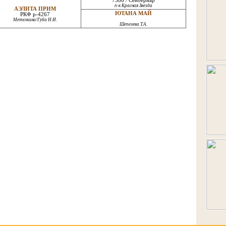
7386 / Сенбернар
п-к Красная Звезда
АЭЛИТА ПРИМ
ЮТАНА МАЙ
РКФ р-4267
Метелкина/Губа Н.И.
Шепелева Т.А.