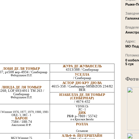
Рыже-П
Заводчи
Галкин
Владеле
Анистра
Адрес:
МО Под
Потомков
0 кобел
5 сук
ЖУРА ДЕ ЖУВАНСЕЛЬ
ЛОБИ ДЕ ЛЯ ТОМЬЕР
4313/388 / Сенбернар
07; рт508 вер-4934 / Сенбернар
УСЕЛЛА
Федорушков П.П.
Фото
/ Сенбернар
АСТОР ДЮ КРУ ДЮ ВА
4615-358 / Сенбернар-SHSB/ZOS 234/82
ЛИНДА ДЕ ЛЯ ТОМЬЕР
BER
4268; LOF 693/4911 ТМ 263 /
Сенбернар
ИЗАБЕЛЛА ДЕ ЛЯ ТОМЬЕР
Федорушков П.П.
(СЕНБЕРНАР)
/ 4674-432
VDNH.Ch
КС - 1
Winnner 1976, 1977, 1979, 1980, 1981
ДИК
ОКД - 1, ЗКС - 1
РКФ р-7869 / 55742
БАРОН
п-к Красная Звезда
7584 / 188-74
РОЛЛА
Анисимова Н.Ф.
Сазыкина
АЛЬФ Ф. ЙЕГЕРШТАЙН
MGV.Winnner 75