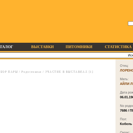
ТАЛОГ
ВЫСТАВКИ
ПИТОМНИКИ
СТАТИСТИКА
Отец:
ЛОРЕН
БОР ПАРЫ
/
Родословная
/
УЧАСТИЕ В ВЫСТАВКАХ [1]
Мать:
АЙЛИ 
Дата ро
06.01.19
No родо
7686 / 
Пол:
Кобель
Окрас: