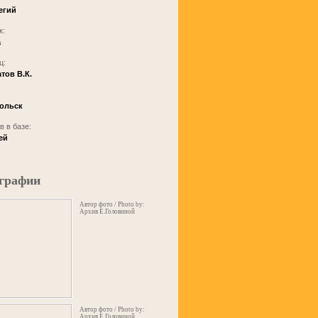
егий
к:
а
ц:
тов В.К.
ольск
 в базе:
ей
графии
Автор фото / Photo by:
Архив Е.Головиной
Автор фото / Photo by:
Архив Е.Головиной