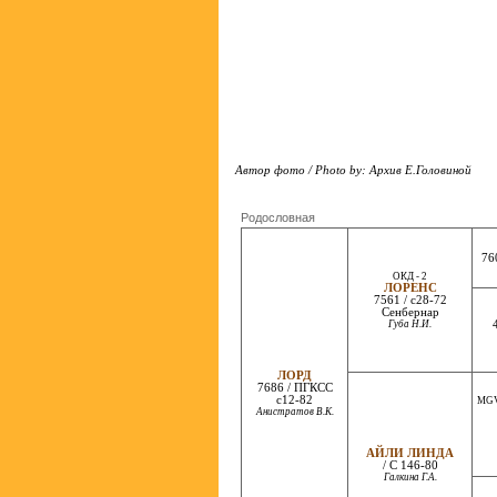
Автор фото / Photo by: Архив Е.Головиной
Родословная
76
ОКД - 2
ЛОРЕНС
7561 / с28-72
Сенбернар
Губа Н.И.
ЛОРД
7686 / ПГКСС
c12-82
MGV.
Анистратов В.К.
АЙЛИ ЛИНДА
/ С 146-80
Галкина Г.А.