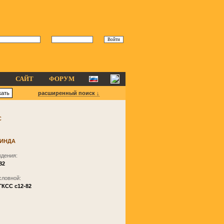
САЙТ
ФОРУМ
расширенный поиск ↓
С
ЛИНДА
ждения:
82
словной:
ПГКСС c12-82