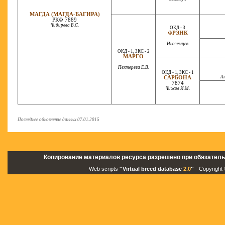
МАГДА (МАГДА-БАГИРА)
РКФ 7889
Чибирева В.С.
ОКД - 3
ФРЭНК
Иноземцев
ОКД - 1, ЗКС - 2
МАРГО
Пехтерева Е.В.
ОКД - 1, ЗКС - 1
Ан
САРБОНА
7874
Чижов И.М.
Последнее обновление данных 07.01.2015
Копирование материалов ресурса разрешено при обязатель
Web scripts
''Virtual breed database
2.0
''
- Copyright