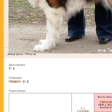
Автор фото / Photo by:
Дрессировка
T - 1
Инбридинг
ГВИДОН
- 2 : 2
Родословная
Rus.Ch
,
J.Rus.
ГВИДОН
РКФ р-465
Казакова Н.
T - 1
САЛТАН