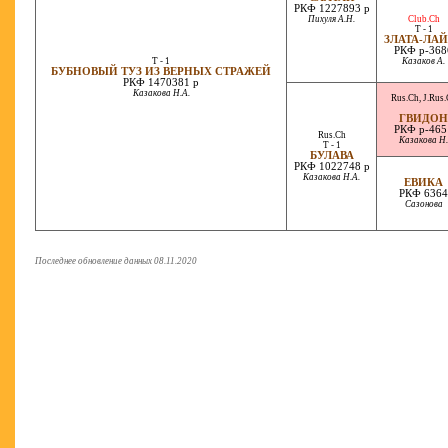
РКФ 1227893 р
Пихуля А.Н.
Club.Ch
T - 1
ЗЛАТА-ЛА
РКФ р-368
T - 1
Казаков А.
БУБНОВЫЙ ТУЗ ИЗ ВЕРНЫХ СТРАЖЕЙ
РКФ 1470381 р
Казакова Н.А.
Rus.Ch
,
J.Rus.
ГВИДОН
РКФ р-465
Rus.Ch
Казакова Н.
T - 1
БУЛАВА
РКФ 1022748 р
Казакова Н.А.
ЕВИКА
РКФ 6364
Сазонова
Последнее обновление данных 08.11.2020