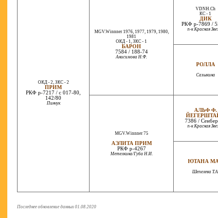
VDNH.Ch
КС - 1
ДИК
РКФ р-7869 / 
п-к Красная Зве
MGV.Winnner 1976, 1977, 1979, 1980,
1981
ОКД - 1, ЗКС - 1
БАРОН
7584 / 188-74
Анисимова Н.Ф.
РОЛЛА
Сазыкина
ОКД - 2, ЗКС - 2
ПРИМ
РКФ р-7217 / с 017-80,
142/80
Пинчук
АЛЬФ Ф.
ЙЕГЕРШТА
7386 / Сенбе
п-к Красная Зве
MGV.Winnner 75
АЭЛИТА ПРИМ
РКФ р-4267
Метелкина/Губа Н.И.
ЮТАНА М
Шепелева Т.А
Последнее обновление данных 01.08.2020