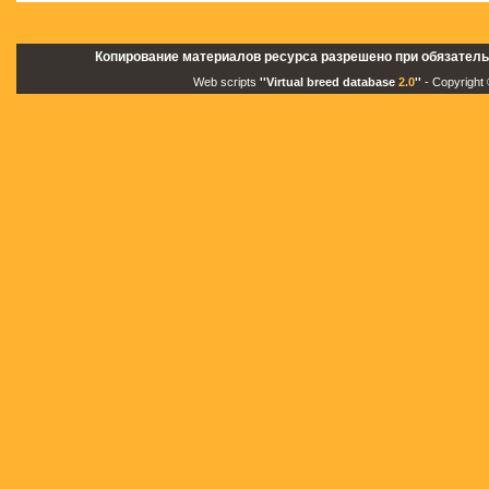
Копирование материалов ресурса разрешено при обязатель
Web scripts
''Virtual breed database
2.0
''
- Copyright