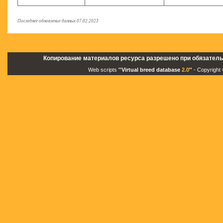
Последнее обновление данных 07.02.2023
Копирование материалов ресурса разрешено при обязатель
Web scripts
''Virtual breed database
2.0
''
- Copyright