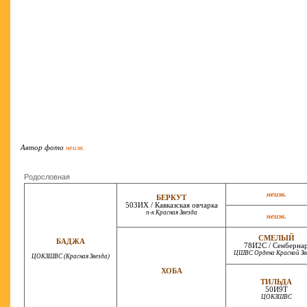
Автор фото
неизв.
Родословная
неизв.
БЕРКУТ
503ИХ / Кавказская овчарка
п-к Красная Звезда
неизв.
СМЕЛЫЙ
БАДЖА
78И2С / Сенберна
ЦШВС Ордена Красной Зв
ЦОКЗШВС (Красная Звезда)
ХОБА
ТИЛЬДА
50И9Т
ЦОКЗШВС