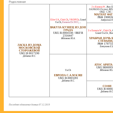
Родословная
2 x Eurasia.W
,
Rus.C
OANKOO.Ch (rus)
,
RFL
ОКД - 1, КС -
МАГНАТ ФАТ
РКФ 190826
Elite UA
,
Club.Ch
,
VKOP.Ch
,
Grand
Андропов О
Ua.Ch
,
Eurasia.Ch 2011
, ...
ВАКУЛА КУЗНЕЦ ИЗ ДОН
ГРАДА
3 x Eurasia.W
,
Club.Ch
,
UKU.R.0004140 / RKF.R
Grand Ua.Ch
,
Rus
2316447
ХРАБРАЯ ДОЧЬ 
Жданова Ю.А.
СТЕФАНИ
РКФ 179755
ЛАСКА ИЗ ДОМА
Евтухова Е.
МОСКОВСКОЙ
СТОРОЖЕВОЙ
UKU.R 0017190
Дейнека Н.С.
АТОС АРИТА
UKU.R00095
Ua.Ch
Жданова Ю.
ЕВРОПА С.А.М КЭШ
UKU.R.0003281
Дейнека Н.С.
СОФИ
UKU.R 0000
Дейнека Н.С
Последнее обновление данных 07.12.2019