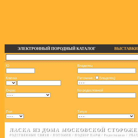
ЭЛЕКТРОННЫЙ ПОРОДНЫЙ КАТАЛОГ
ВЫСТАВКИ
ID
Владелец
Кличка
Питомник (
Владелец)
Окрас
No родословной
Пол
Титул
ЛАСКА ИЗ ДОМА МОСКОВСКОЙ СТОРОЖЕ
РОДСТВЕННЫЕ СВЯЗИ
/
ПОТОМКИ
/
ПОДБОР ПАРЫ
/
Родословная
/
УЧАС