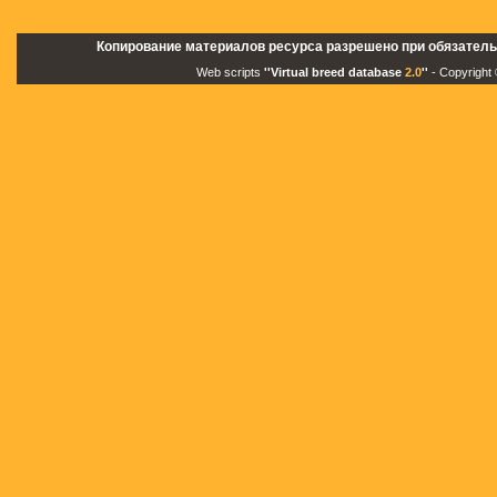
Копирование материалов ресурса разрешено при обязатель
Web scripts
''Virtual breed database
2.0
''
- Copyright