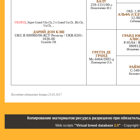
БАЛУ
259-1511/00-с
Никитченко М.С.
ОКД - 2, КС
АЛЬФА (СЕ
12-96
Седченк
VKOP.Ch
,
Super Grand Ukr.Ch
,
2 x Grand Ua.Ch
,
Blr.Ch
,
Ua.Ch
, ...
ДАРИЙ ДОН КЭШ
UKU.R 000960/06-КСУ Регистр / UKR-0201-
ГРАНД Ю
1636-06
АЛИС
Галайда Т.В.
Р-95/64 / 
08081
Мошненко 
ГРЕТТА ДЕ
ГРАНД
Мс-6464/2002-д
Пивоварова О.А.
РАЙМ
С-540
Калинин 
Последнее обновление данных 23.03.2017
Копирование материалов ресурса разрешено при обязатель
Web scripts
''Virtual breed database
2.0
''
- Copyright