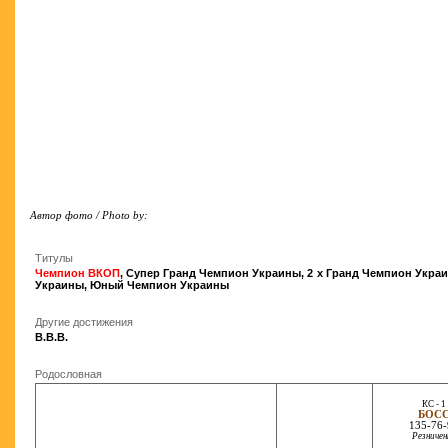
Автор фото / Photo by:
Титулы
Чемпион ВКОП
,
Супер Гранд Чемпион Украины
,
2 x Гранд Чемпион Укра
Украины
,
Юный Чемпион Украины
Другие достижения
В.В.В.
Родословная
КС - 1
БОС
135-76-
Резничен