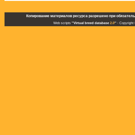
Копирование материалов ресурса разрешено при обязатель
Web scripts
''Virtual breed database
2.0
''
- Copyright